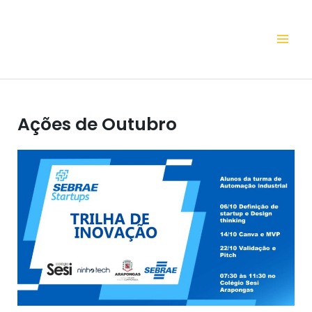
Ir
para
Mai
o
conteúdo
Me
Ações de Outubro